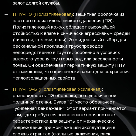
залог долгой службы.
ППУ-ПЭ (Полиэтиленовая)
: защитная оболочка из
плотного полиэтилена низкого давления (ПЭ).
Полиэтиленовый кожух обладает высочайшей
стойкостью к влаге и химически агрессивным средам
(кислоты, щелочи, соли). Это идеальный выбор для
бесканальной прокладки трубопроводов
непосредственно в грунте, особенно в условиях
высокого уровня грунтовых вод или засоленности
почвы. Он обеспечивает герметичную защиту ППУ
от намокания, что критически важно для сохранения
теплоизоляционных свойств.
ППУ-ПЭ-Б (Полиэтиленовая Усиленная)
:
разновидность ПЭ оболочки, но с увеличенной
толщиной стенки. Буква "Б" часто обозначает
"усиленная бандажами". Этот вариант применяется
там, где требуются повышенные прочностные
характеристики для защиты от механических
повреждений при монтаже или эксплуатации в
сложных грунтах (скальные включения, риск