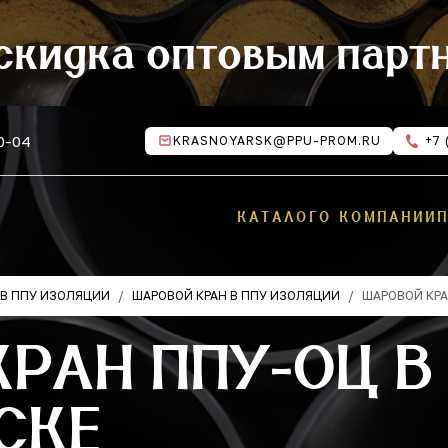
скидка оптовым парт
10-04
KRASNOYARSK@PPU-PROM.RU
+7 
КАТАЛОГ
О КОМПАНИИ
В ППУ ИЗОЛЯЦИИ
ШАРОВОЙ КРАН В ППУ ИЗОЛЯЦИИ
ШАРОВОЙ КРА
РАН ППУ-ОЦ В
СКЕ