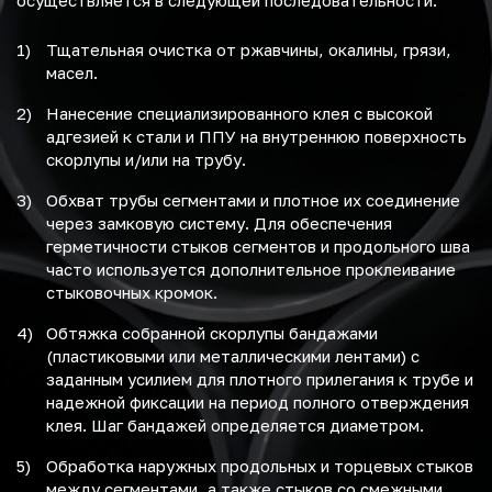
осуществляется в следующей последовательности:
Тщательная очистка от ржавчины, окалины, грязи,
масел.
Нанесение специализированного клея с высокой
адгезией к стали и ППУ на внутреннюю поверхность
скорлупы и/или на трубу.
Обхват трубы сегментами и плотное их соединение
через замковую систему. Для обеспечения
герметичности стыков сегментов и продольного шва
часто используется дополнительное проклеивание
стыковочных кромок.
Обтяжка собранной скорлупы бандажами
(пластиковыми или металлическими лентами) с
заданным усилием для плотного прилегания к трубе и
надежной фиксации на период полного отверждения
клея. Шаг бандажей определяется диаметром.
Обработка наружных продольных и торцевых стыков
между сегментами, а также стыков со смежными