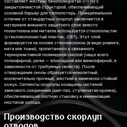
составляет жесткий пенополиуретан (ППУ) с
закрытоячеистой структурой, обеспечивающий
основной барьер для теплопотерь. Принципиальное
отличие от стандартных скорлуп заключается в
материале внешнего защитного слоя: вместо
полиэтилена или металла используется стеклопластик
(стекловолокнистый пластик, СВП). Этот слой
формируется на основе стекловолокна (в виде ровинга,
мата или ткани), пропитанного и связанного
термореактивной полимерной смолой (чаще всего
полиэфирной, реже — эпоксидной или винилэфирной, в
зависимости от требуемых свойств). После
отверждения смолы образуется монолитный,
исключительно прочный, жесткий и химически стойкий
кожух. Сегменты скорлупы оснащены системой
замкового соединения (шип-паз, ступенчатая кромка),
обеспечивающей плотную стыковку и минимизацию
мостиков холода.
Производство скорлуп
отводов