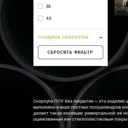
38
43
45
ТОЛЩИНА СКОРЛУПЫ
48
СБРОСИТЬ ФИЛЬТР
57
76
89
108
Скорлупа ППУ без покрытия — это изделие 
114
выполнено в виде плотных полуцилиндров ил
делает такую изоляцию универсальной: её м
133
оцинкованным или стеклопластиковым покры
159