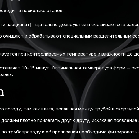
оходит в несколько этапов:
л и изоцианат) тщательно дозируются и смешиваются в зада
 очищают и обрабатывают специальным разделительным сост
зуется при контролируемых температуре и влажности до д
ставляет 10–15 минут. Оптимальная температура форм — око
риала.
а
 погоду, так как влага, попавшая между трубой и скорлупой
должны плотно прилегать друг к другу, исключая появление 
по трубопроводу и её провисания необходимо фиксировать 