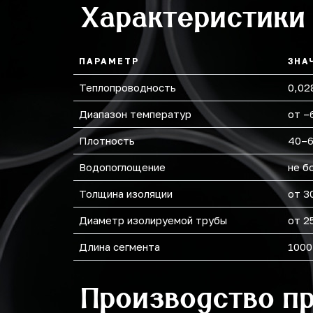
Характеристики
219
273
ПАРАМЕТР
ЗНА
Теплопроводность
0,02
Диапазон температур
от –
Плотность
40–6
Водопоглощение
не б
Толщина изоляции
от 3
Диаметр изолируемой трубы
от 2
Длина сегмента
1000
Производство п