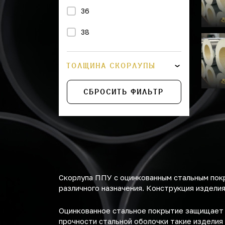
36
38
43
ТОЛЩИНА СКОРЛУПЫ
45
СБРОСИТЬ ФИЛЬТР
48
57
76
89
Скорлупа ППУ с оцинкованным стальным пок
108
различного назначения. Конструкция изделия
114
Оцинкованное стальное покрытие защищает с
прочности стальной оболочки такие изделия
133