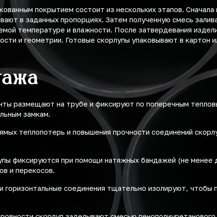
кованным покрытием состоит из нескольких этапов. Сначала
ивают в заданных пропорциях. Затем полученную смесь залив
емой температуре и влажности. После затвердевания издели
ости и геометрии. Готовые скорлупы упаковывают в картон и
тажа
нты размещают на трубе и фиксируют по поперечным теплов
льным замкам.
ямых теплопотерь и повышения прочности соединений скор
упы фиксируются при помощи натяжных бандажей (не менее д
ов и перекосов.
 и горизонтальные соединения тщательно изолируют, чтобы 
ровности скорлуп заделывают смесью пенополиуретанового 