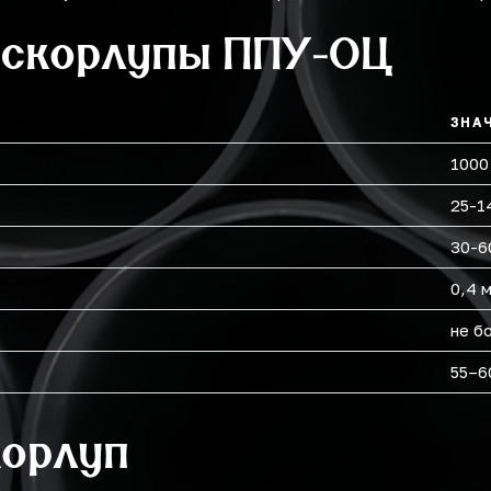
 скорлупы ППУ-ОЦ
ЗНА
1000
25-1
30-6
0,4 
не б
55–6
корлуп