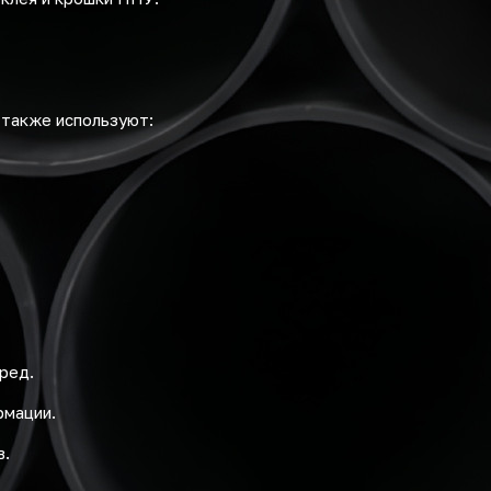
 также используют:
ред.
рмации.
в.