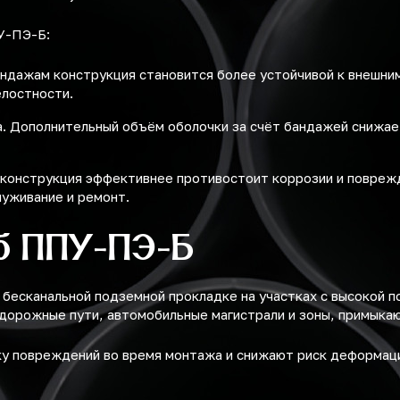
У-ПЭ-Б:
андажам конструкция становится более устойчивой к внешни
елостности.
. Дополнительный объём оболочки за счёт бандажей снижает
 конструкция эффективнее противостоит коррозии и поврежд
луживание и ремонт.
б ППУ-ПЭ-Б
есканальной подземной прокладке на участках с высокой по
одорожные пути, автомобильные магистрали и зоны, примыка
 повреждений во время монтажа и снижают риск деформаци