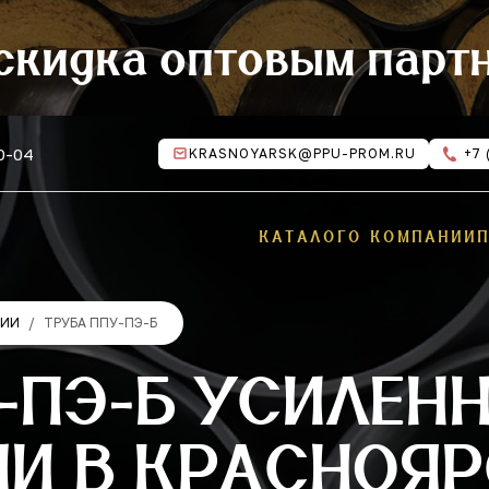
скидка оптовым парт
10-04
KRASNOYARSK@PPU-PROM.RU
+7 
КАТАЛОГ
О КОМПАНИИ
ЦИИ
ТРУБА ППУ-ПЭ-Б
-ПЭ-Б УСИЛЕН
И В КРАСНОЯР