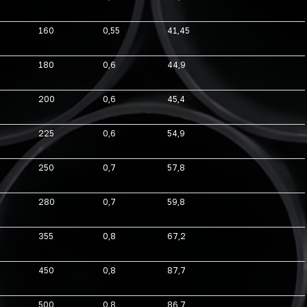
160
0,55
41,45
180
0,6
44,9
200
0,6
45,4
225
0,6
54,9
250
0,7
57,8
280
0,7
59,8
355
0,8
67,2
450
0,8
87,7
500
0,8
86,7