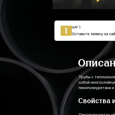
ШАГ 1
1
Оставьте заявку на са
Описа
Трубы с теплоизол
собой многослойну
пенополиуретана и
Свойства 
Пенополиуретан об