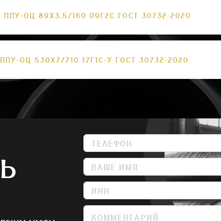
 ППУ-ОЦ 89Х3,5/160 09Г2С ГОСТ 30732-2020
ППУ-ОЦ 530Х7/710 17Г1С-У ГОСТ 30732-2020
СЬ