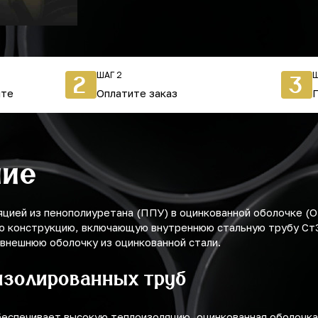
ШАГ 2
Ш
2
3
йте
Оплатите заказ
ние
яцией из пенополиуретана (ППУ) в оцинкованной оболочке (
ю конструкцию, включающую внутреннюю стальную трубу Ст3
 внешнюю оболочку из оцинкованной стали.
изолированных труб
еспечивает высокую теплоизоляцию, оцинкованная оболочк