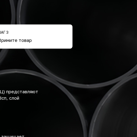
АГ 3
Примите товар
ОЦ) представляют
сп, слой
а защищает