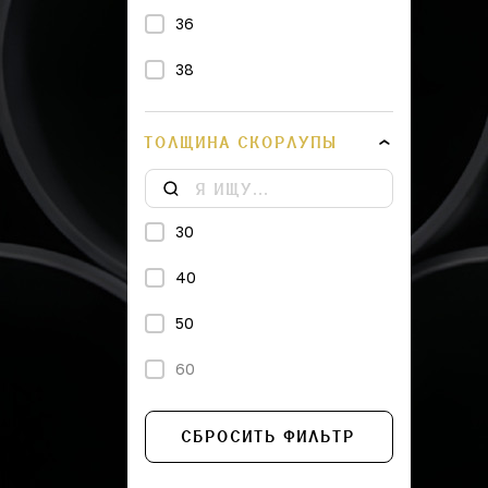
36
38
43
ТОЛЩИНА СКОРЛУПЫ
45
48
30
57
40
76
50
89
60
108
114
СБРОСИТЬ ФИЛЬТР
133