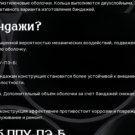
лиэтиленовые оболочки. Кольца выполняются двухслойными.
ативного варианта изготовления бандажей.
ндажи?
ышенной вероятностью механических воздействий, подвижек
ю оболочку.
У-ПЭ-Б:
андажам конструкция становится более устойчивой к внешни
елостности.
. Дополнительный объём оболочки за счёт бандажей снижает
 конструкция эффективнее противостоит коррозии и поврежд
луживание и ремонт.
б ППУ-ПЭ-Б