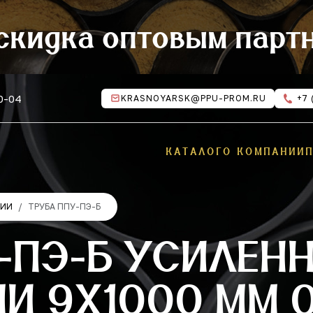
скидка оптовым парт
10-04
KRASNOYARSK@PPU-PROM.RU
+7 
КАТАЛОГ
О КОМПАНИИ
ЦИИ
ТРУБА ППУ-ПЭ-Б
-ПЭ-Б УСИЛЕН
 9Х1000 ММ 0