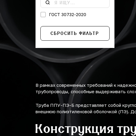
355
400
ГОСТ 30732-2020
450
СБРОСИТЬ ФИЛЬТР
500
560
630
710
В рамках современных требований к надежн
800
трубопроводы, способные выдерживать слож
900
Труба ППУ-ПЭ-Б представляет собой кругло
внешнюю полиэтиленовой оболочкой (ПЭ). Д
1200
Конструкция тру
1425