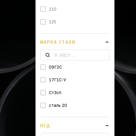
110
125
140
МАРКА СТАЛИ
160
180
09Г2С
200
17Г1С-У
225
Ст3сп
250
сталь 20
280
315
НТД