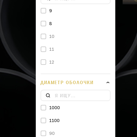
9
8
10
11
12
3
ДИАМЕТР ОБОЛОЧКИ
4
4.5
1000
6
1100
7
90