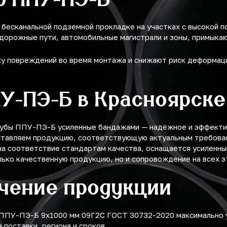
есканальной подземной прокладке на участках с высокой по
одорожные пути, автомобильные магистрали и зоны, примыка
 повреждений во время монтажа и снижают риск деформаци
ПУ-ПЭ-Б в Красноярске
рубы ППУ-ПЭ-Б усиленные бандажами — надёжное и эффекти
ставляем продукцию, соответствующую актуальным требован
 на соответствие стандартам качества, оснащается усиленн
лько качественную продукцию, но и сопровождение на всех э
учение продукции
 ППУ-ПЭ-Б 9х1000 мм 09Г2С ГОСТ 30732-2020 максимально 
поставки, региона и сроков.