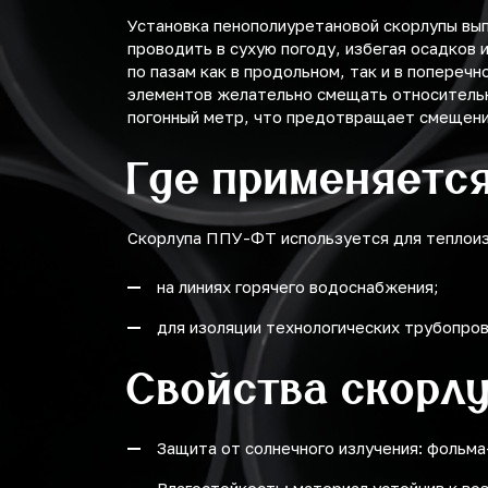
Установка пенополиуретановой скорлупы вы
проводить в сухую погоду, избегая осадков
по пазам как в продольном, так и в попереч
элементов желательно смещать относительно
погонный метр, что предотвращает смещение
Где применяетс
Скорлупа ППУ-ФТ используется для теплоиз
на линиях горячего водоснабжения;
для изоляции технологических трубопро
Свойства скорл
Защита от солнечного излучения: фольм