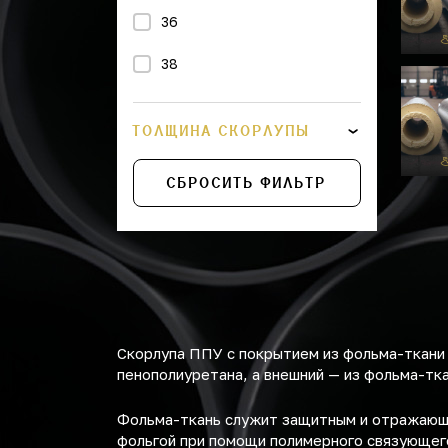
36
38
43
ТОЛЩИНА СКОРЛУПЫ
45
СБРОСИТЬ ФИЛЬТР
48
57
76
89
Скорлупа ППУ с покрытием из фольма-ткани 
108
пенополиуретана, а внешний — из фольма-тка
133
Фольма-ткань служит защитным и отражающи
фольгой при помощи полимерного связующего
159