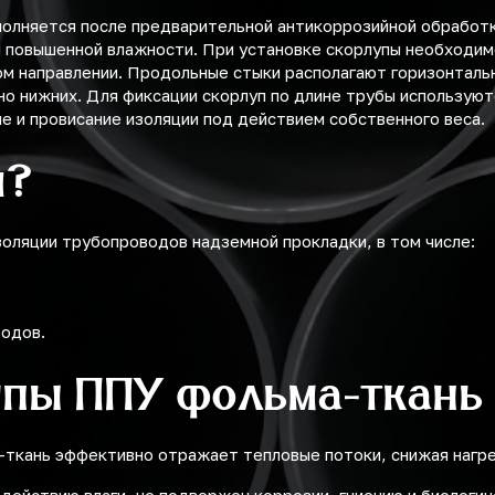
полняется после предварительной антикоррозийной обработ
 и повышенной влажности. При установке скорлупы необходи
ном направлении. Продольные стыки располагают горизонталь
 нижних. Для фиксации скорлуп по длине трубы используют
 и провисание изоляции под действием собственного веса.
я?
оляции трубопроводов надземной прокладки, в том числе:
водов.
упы ППУ фольма-ткань
а-ткань эффективно отражает тепловые потоки, снижая нагр