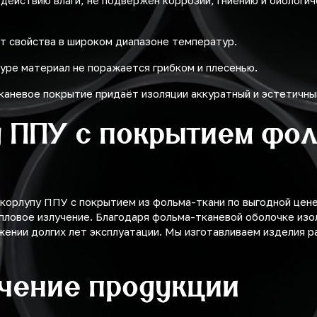
здействию влаги, не подвержен коррозии, гниению и биологи
т свойства в широком диапазоне температур.
уре материал не поражается грибком и плесенью.
каневое покрытие придаёт изоляции аккуратный и эстетичны
 ППУ с покрытием фол
орлупу ППУ с покрытием из фольма-ткани по выгодной цене 
пловое излучение. Благодаря фольма-тканевой оболочке изо
жении долгих лет эксплуатации. Мы изготавливаем изделия р
учение продукции