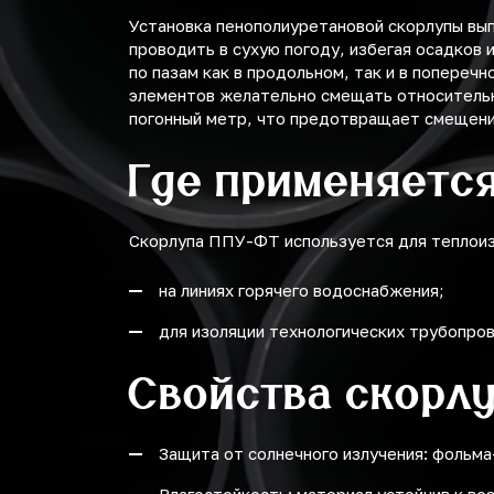
Установка пенополиуретановой скорлупы вы
проводить в сухую погоду, избегая осадков
по пазам как в продольном, так и в попереч
элементов желательно смещать относительно
погонный метр, что предотвращает смещение
Где применяетс
Скорлупа ППУ-ФТ используется для теплоиз
на линиях горячего водоснабжения;
для изоляции технологических трубопро
Свойства скорл
Защита от солнечного излучения: фольм