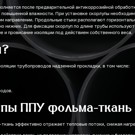
полняется после предварительной антикоррозийной обработ
 и повышенной влажности. При установке скорлупы необходи
ном направлении. Продольные стыки располагают горизонталь
 нижних. Для фиксации скорлуп по длине трубы используют
 и провисание изоляции под действием собственного веса.
я?
оляции трубопроводов надземной прокладки, в том числе:
водов.
упы ППУ фольма-ткань
а-ткань эффективно отражает тепловые потоки, снижая нагр