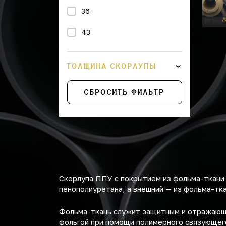
36
43
45
ТОЛЩИНА СКОРЛУПЫ
48
СБРОСИТЬ ФИЛЬТР
57
76
89
108
Скорлупа ППУ с покрытием из фольма-ткани 
114
пенополиуретана, а внешний — из фольма-тка
133
Фольма-ткань служит защитным и отражающи
фольгой при помощи полимерного связующего
159