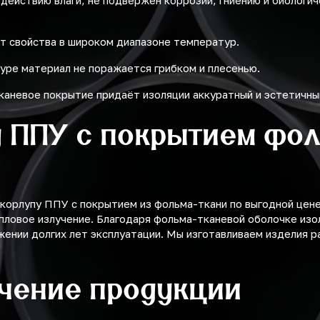
здействию влаги, не подвержен коррозии, гниению и биологи
т свойства в широком диапазоне температур.
уре материал не поражается грибком и плесенью.
каневое покрытие придаёт изоляции аккуратный и эстетичны
 ППУ с покрытием фол
орлупу ППУ с покрытием из фольма-ткани по выгодной цене 
пловое излучение. Благодаря фольма-тканевой оболочке изо
жении долгих лет эксплуатации. Мы изготавливаем изделия р
учение продукции