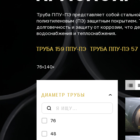
Труба ППУ-ПЭ представляет собой стальной
полиэтиленовым (ПЭ) защитным покрытием. 
долговечность и защиту от коррозии, что 
водоснабжения и теплоснабжения.
БА ППУ-ПЭ 1
ТРУБА 159 ППУ-ПЭ
ТРУБА ППУ-ПЭ 57
76
140
ДИАМЕТР ТРУБЫ
76
48