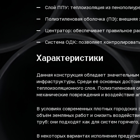
1600
Слой ППУ: теплоизоляция из пенополиур
Полиэтиленовая оболочка (ПЭ): внешняя 
Центратор: обеспечивает правильное ра
Система ОДК: позволяет контролировать
Характеристики
Данная конструкция обладает значительным
инфраструктуры. Среди её основных достоин
теплоизоляционного слоя. Полиэтиленовая о
механические повреждения и воздействие а
В условиях современных плотных городских 
объём земляных работ и снизить воздейств
труб: они подходят как для систем горячего
В некоторых вариантах исполнения предусм