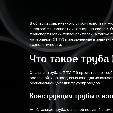
500
1420
560
600
В области современного строительства и ж
энергоэффективности инженерных систем. О
630
транспортировки теплоносителей, а также г
материалом (ППУ) и заключенные в защитную
710
технологичности.
800
Что такое труба
900
Стальная труба в ППУ-ПЭ представляет соб
1000
оболочкой. Она предназначена для использо
бесканальной укладки трубопроводов.
1100
Конструкция трубы в из
1200
1425
Стальная труба: основной несущий элемен