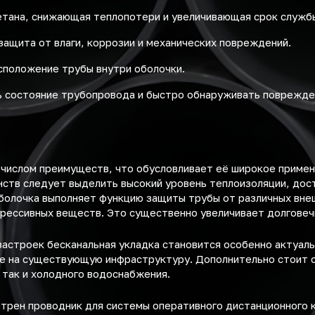
етана, снижающая теплопотери и увеличивающая срок служб
защита от влаги, коррозии и механических повреждений.
сположение трубы внутри оболочки.
 состояние трубопровода и быстро обнаруживать поврежде
 числом преимуществ, что обусловливает её широкое примен
ств следует выделить высокий уровень теплоизоляции, дост
болочка выполняет функцию защиты трубы от различных вне
грессивных веществ. Это существенно увеличивает долговеч
застроек бесканальная укладка становится особенно актуал
ие на существующую инфраструктуру. Дополнительно стоит 
, так и холодного водоснабжения.
отрен проводник для системы оперативного дистанционного 