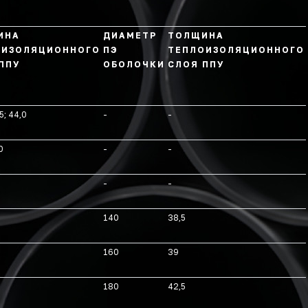
ИНА
ДИАМЕТР
ТОЛЩИНА
ОИЗОЛЯЦИОННОГО
ПЭ
ТЕПЛОИЗОЛЯЦИОННОГО
ППУ
ОБОЛОЧКИ
СЛОЯ ППУ
5; 44,0
-
-
0
-
-
-
-
140
38,5
160
39
180
42,5