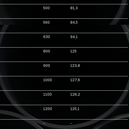
500
81,3
560
84,5
630
94,1
800
125
900
123,8
1000
127,6
1100
126,2
1200
125,1
-
-