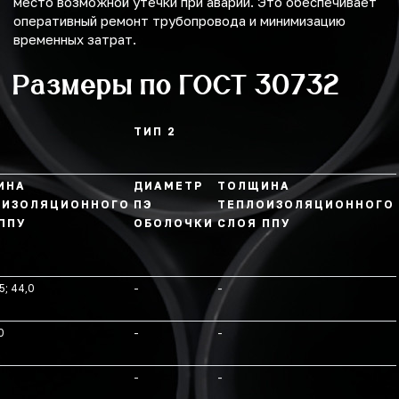
место возможной утечки при аварии. Это обеспечивает
оперативный ремонт трубопровода и минимизацию
временных затрат.
Размеры по ГОСТ 30732
ТИП 2
ИНА
ДИАМЕТР
ТОЛЩИНА
ОИЗОЛЯЦИОННОГО
ПЭ
ТЕПЛОИЗОЛЯЦИОННОГО
ППУ
ОБОЛОЧКИ
СЛОЯ ППУ
5; 44,0
-
-
0
-
-
-
-