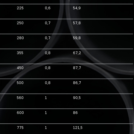
225
0,6
54,9
250
0,7
57,8
280
0,7
59,8
355
0,8
67,2
450
0,8
87,7
500
0,8
86,7
560
1
90,5
600
1
86
775
1
121,5