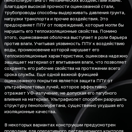
пенополиуретана от механических воздействий извне.
Благодаря высокой прочности оцинкованной стали,
трубопроводы способны выдерживать давления грунта,
нагрузки транспорта и прочие воздействия. Это
предохраняет ППУ от повреждений, которые могли бы
нарушить его теплоизоляционные свойства. Помимо
этого, оцинкованная оболочка выступает в роли барьера
против влаги. Учитывая уязвимость ППУ к воздействию
воды, проникновение которой нарушает его
теплоизоляционные характеристики, оцинковка надежно
защищает материал от впитывания влаги, что позволяет
сохранять его рабочие свойства на протяжении всего
срока службы. Еще одной важной функцией
оцинкованного покрытия является защита ППУ от
ультрафиолетовых лучей, которое эффективно
отражает УФ-излучение, не допуская его пагубного
влияния на материал. Ультрафиолет способен разрушать
структуру пенополиуретана, существенно ухудшая его
изоляционные качества.
В некоторых вариантах конструкции предусмотрен
проводник для оперативного дистанционного контроля