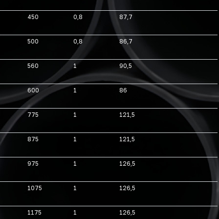
450
0,8
87,7
500
0,8
86,7
560
1
90,5
600
1
86
775
1
121,5
875
1
121,5
975
1
126,5
1075
1
126,5
1175
1
126,5