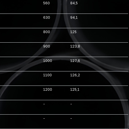
560
84,5
630
94,1
800
125
900
123,8
1000
127,6
1100
126,2
1200
125,1
-
-
-
-