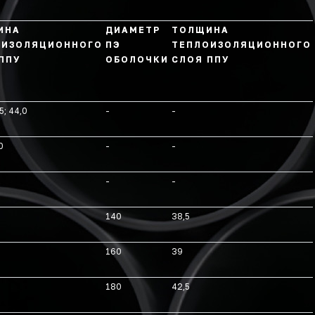
ИНА
ДИАМЕТР
ТОЛЩИНА
ОИЗОЛЯЦИОННОГО
ПЭ
ТЕПЛОИЗОЛЯЦИОННОГО
ППУ
ОБОЛОЧКИ
СЛОЯ ППУ
5; 44,0
-
-
0
-
-
-
-
140
38,5
160
39
180
42,5