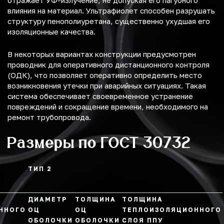
отражает УФ-излучение, не допуская его пагубного
влияния на материал. Ультрафиолет способен разрушать
структуру пенополиуретана, существенно ухудшая его
изоляционные качества.
В некоторых вариантах конструкции предусмотрен
проводник для оперативного дистанционного контроля
(ОДК), что позволяет оперативно определить место
возникновения утечки при аварийных ситуациях. Такая
система обеспечивает своевременное устранение
повреждений и сокращение времени, необходимого на
ремонт трубопровода.
Размеры по ГОСТ 30732
ТИП 2
ДИАМЕТР
ТОЛЩИНА
ТОЛЩИНА
ННОГО
ОЦ
ОЦ
ТЕПЛОИЗОЛЯЦИОННОГО
ОБОЛОЧКИ
ОБОЛОЧКИ
СЛОЯ ППУ