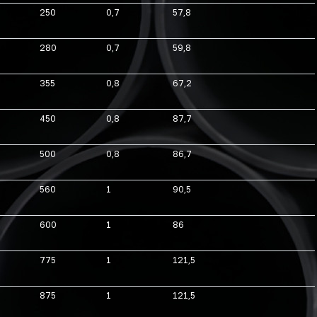
250
0,7
57,8
280
0,7
59,8
355
0,8
67,2
450
0,8
87,7
500
0,8
86,7
560
1
90,5
600
1
86
775
1
121,5
875
1
121,5